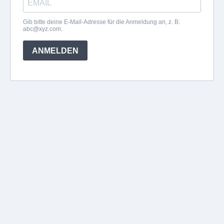
Gib bitte deine E-Mail-Adresse für die Anmeldung an, z. B.
abc@xyz.com
.
ANMELDEN